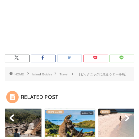
HOME
Island Guides
Travel
【ピックニックに最適 ケロール島】
RELATED POST
l
Island Guides
Travel