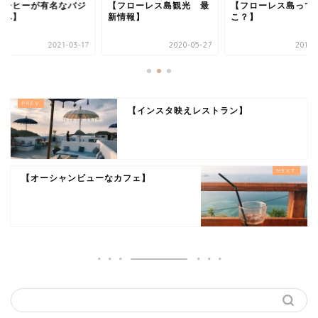
コーヒーが有名なバジ
【フローレス島観光 最
【フローレス島って
ワへ】
新情報】
こ？】
2021-03-17
2020-05-27
2018-
【インスタ映えレストラン】
【オーシャンビューなカフェ】